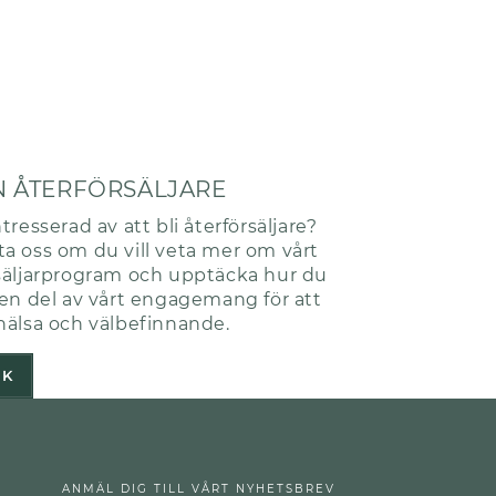
N ÅTERFÖRSÄLJARE
tresserad av att bli återförsäljare?
a oss om du vill veta mer om vårt
säljarprogram och upptäcka hur du
 en del av vårt engagemang för att
hälsa och välbefinnande.
ÖK
ANMÄL DIG TILL VÅRT NYHETSBREV