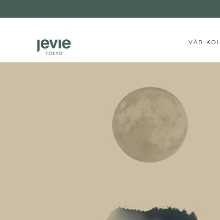
HOPPA TILL
INNEHÅLLET
VÅR KO