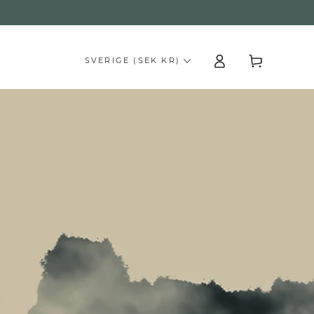
Logga
Kundvagn
SVERIGE (SEK KR)
in