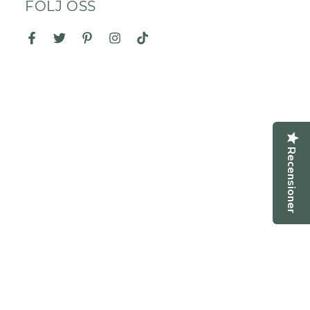
FÖLJ OSS
amn
Facebook
Twitter
Pinterest
Instagram
TikTok
st
lefonnummer
mmentar
Recensioner