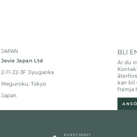
JAPAN
BLI E
Jevie Japan Ltd
Är du in
Kontakt
2-11-22-3F Jiyugaoka
återför
kan bli
Meguroku, Tokyo
främja 
Japan
ANS
KUNDTJÄNST