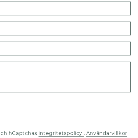
N
E-
po
*
Te
Ko
och hCaptchas
integritetspolicy
.
Användarvillkor